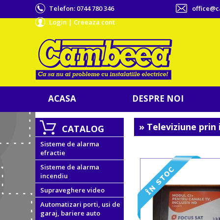
Telefon:
0744 780 346
office@
Login
|
Creeaza cont
ACASA
DESPRE NOI
» Televiziune prin
CATALOG
Sisteme de alarma
efractie
Sisteme de alarma
incendiu
Supraveghere video
Automatizari porti, usi de
garaj, bariere auto