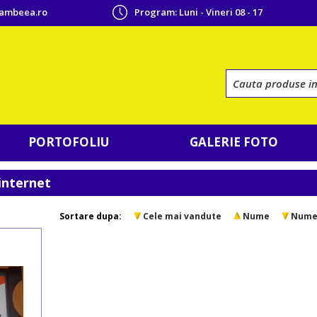
cambeea.ro
Program: Luni - Vineri 08 - 17
PORTOFOLIU
GALERIE FOTO
 internet
Sortare dupa:
Cele mai vandute
Nume
Num