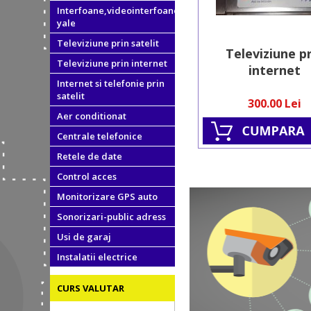
Interfoane,videointerfoane,
yale
Televiziune prin satelit
Televiziune p
Televiziune prin internet
internet
Internet si telefonie prin
satelit
300.00 Lei
Aer conditionat
Centrale telefonice
Retele de date
Control acces
Monitorizare GPS auto
Sonorizari-public adress
Usi de garaj
Instalatii electrice
CURS VALUTAR