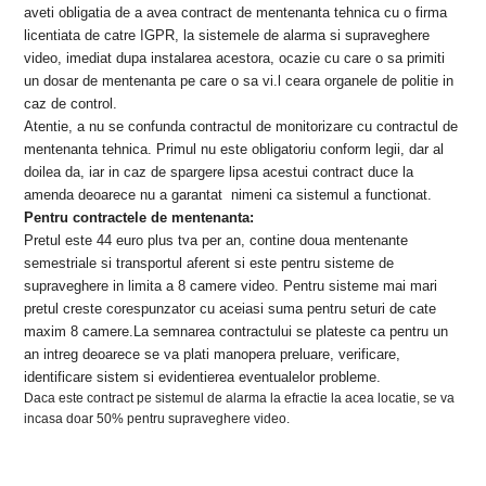
aveti obligatia de a avea contract de mentenanta tehnica cu o firma
licentiata de catre IGPR, la sistemele de alarma si supraveghere
video, imediat dupa instalarea acestora, ocazie cu care o sa primiti
un dosar de mentenanta pe care o sa vi.l ceara organele de politie in
caz de control.
Atentie, a nu se confunda contractul de monitorizare cu contractul de
mentenanta tehnica. Primul nu este obligatoriu conform legii, dar al
doilea da, iar in caz de spargere lipsa acestui contract duce la
amenda deoarece nu a garantat
nimeni ca sistemul a functionat.
Pentru contractele de mentenanta:
Pretul este 44 euro plus tva per an, contine doua mentenante
semestriale si transportul aferent si este pentru sisteme de
supraveghere in limita a 8 camere video. Pentru sisteme mai mari
pretul creste corespunzator cu aceiasi suma pentru seturi de cate
maxim 8 camere.
La semnarea contractului se plateste ca pentru un
an intreg deoarece se va plati manopera preluare, verificare,
identificare sistem si evidentierea eventualelor probleme.
Daca este contract pe sistemul de alarma la efractie la acea locatie, se va
incasa doar 50% pentru supraveghere video.