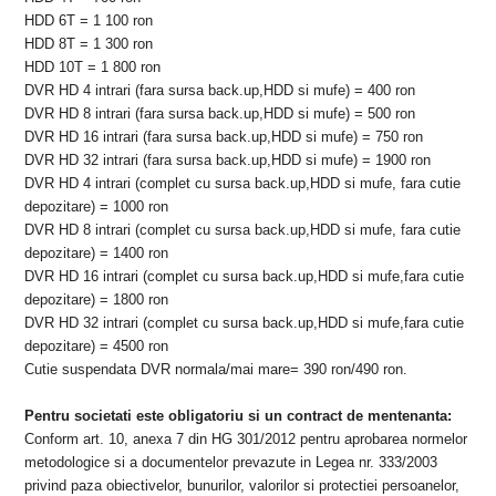
HDD 6T = 1 100 ron
HDD 8T = 1 300 ron
HDD 10T =
1 800 ron
DVR HD 4 intrari (fara sursa back.up,HDD si mufe) = 400 ron
DVR HD 8 intrari (fara sursa back.up,HDD si mufe) = 500 ron
DVR HD 16 intrari (fara sursa back.up,HDD si mufe) = 750 ron
DVR HD 32 intrari (fara sursa back.up,HDD si mufe) = 1900 ron
DVR HD 4 intrari (complet cu sursa back.up,HDD si mufe, fara cutie
depozitare) = 1000 ron
DVR HD 8 intrari (complet cu sursa back.up,HDD si mufe,
fara cutie
depozitare
) = 1400 ron
DVR HD 16 intrari (complet cu sursa back.up,HDD si mufe,
fara cutie
depozitare
) = 1800 ron
DVR HD 32 intrari (complet cu sursa back.up,HDD si mufe,
fara cutie
depozitare
) = 4500 ron
Cutie suspendata DVR normala/mai mare= 390 ron/490 ron.
Pentru societati este obligatoriu si un contract de mentenanta:
Conform art. 10, anexa 7 din HG 301/2012 pentru aprobarea normelor
metodologice si a documentelor prevazute in Legea nr. 333/2003
privind paza obiectivelor, bunurilor, valorilor si protectiei persoanelor,