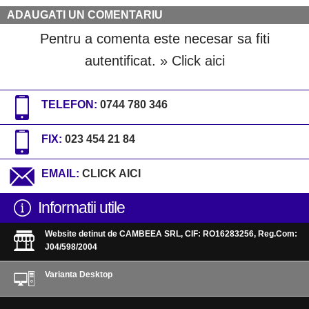
ADAUGATI UN COMENTARIU
Pentru a comenta este necesar sa fiti
autentificat.
» Click aici
TELEFON:
0744 780 346
FIX:
023 454 21 84
EMAIL:
CLICK AICI
Informatii utile
Website detinut de CAMBEEA SRL, CIF: RO16283256, Reg.Com:
J04/598/2004
Varianta Desktop