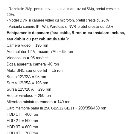
- Rezolutie 2Mp, pentru rezolutie mai mare-uzual 5Mp, pretul creste cu
20%.
- Model DVR si camere video cu microfon, pretul creste cu 20%
pretul creste cu 20%
- Varianta camere IP , Wifi, Wireless si NVR
Echipamente depanare (fara cablu, 9 ron m cu instalare inclusa
,
sau dublu cu pat cablu/tub/sufa
):
Camera video = 195 ron
Acumulator 12 V, maxim 7Ah = 95 ron
Videobalun = 95 ron/set
Doza aparenta camera=40 ron
Mufa BNC sau orice fel = 15 ron
Sursa 12V/2A = 95 ron
Sursa 12V/5A = 195 ron
Sursa 12V/10 A = 295 ron
Router wireless = 250 ron
Microfon miniatura camera = 140 ron
200/350/450 ron
Card memorie pana in 256 GB/512 GB/1T =
HDD 1T = 400 ron
HDD 2T = 500 ron
HDD 3T = 600 ron
HDD 4T = 700 ron